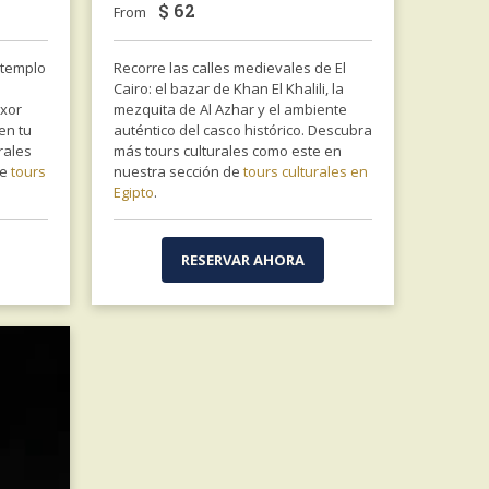
$
62
From
l templo
Recorre las calles medievales de El
Cairo: el bazar de Khan El Khalili, la
uxor
mezquita de Al Azhar y el ambiente
en tu
auténtico del casco histórico. Descubra
rales
más tours culturales como este en
de
tours
nuestra sección de
tours culturales en
Egipto
.
RESERVAR AHORA