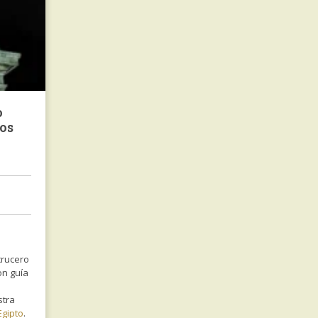
o
dos
crucero
con guía
stra
Egipto
.