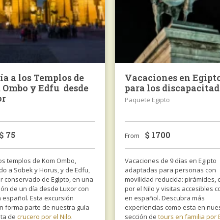
ía a los Templos de
Vacaciones en Egipt
Ombo y Edfu desde
para los discapacita
or
Paquete Egipto
$
75
$
1700
From
 los templos de Kom Ombo,
Vacaciones de 9 días en Egipto
do a Sobek y Horus, y de Edfu,
adaptadas para personas con
or conservado de Egipto, en una
movilidad reducida: pirámides, 
ión de un día desde Luxor con
por el Nilo y visitas accesibles 
n español. Esta excursión
en español. Descubra más
n forma parte de nuestra guía
experiencias como esta en nue
ta de
crucero por el Nilo
.
sección de
tours en familia por 