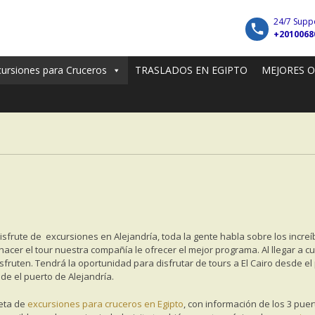
24/7 Supp
+2010068
cursiones para Cruceros
TRASLADOS EN EGIPTO
MEJORES 
ute de excursiones en Alejandría, toda la gente habla sobre los increíbles 
acer el tour nuestra compañía le ofrecer el mejor programa. Al llegar a cu
sfruten. Tendrá la oportunidad para disfrutar de tours a El Cairo desde el
de el puerto de Alejandría.
leta de
excursiones para cruceros en Egipto
, con información de los 3 pu