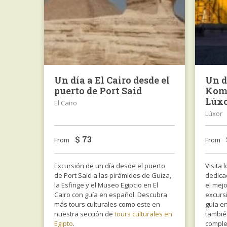
Un día a El Cairo desde el
Un d
puerto de Port Said
Kom 
Lúx
El Cairo
Lúxor
$
73
From
From
Excursión de un día desde el puerto
Visita
de Port Said a las pirámides de Guiza,
dedica
la Esfinge y el Museo Egipcio en El
el mej
Cairo con guía en español. Descubra
excurs
más tours culturales como este en
guía e
nuestra sección de
tours culturales en
tambié
Egipto
.
comple