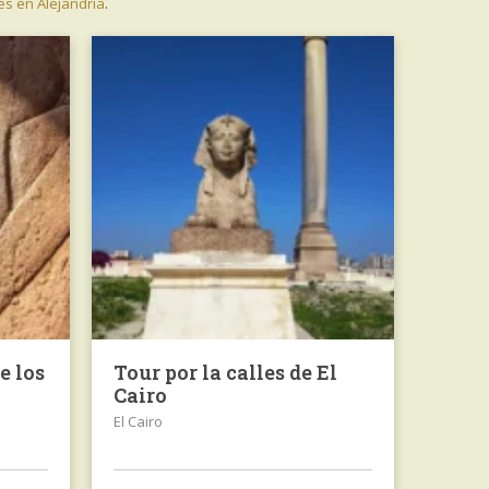
es en Alejandría
.
e los
Tour por la calles de El
Cairo
El Cairo