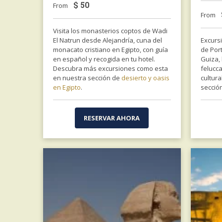
$
50
From
From
Visita los monasterios coptos de Wadi
El Natrun desde Alejandría, cuna del
Excurs
monacato cristiano en Egipto, con guía
de Port
en español y recogida en tu hotel.
Guiza, 
Descubra más excursiones como esta
felucca
en nuestra sección de
desierto y oasis
cultur
en Egipto
.
secció
RESERVAR AHORA