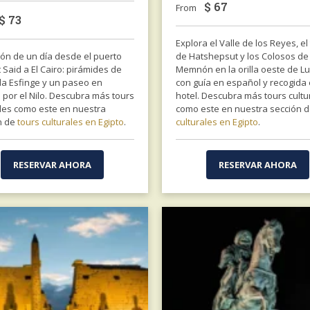
$
67
From
$
73
Explora el Valle de los Reyes, e
ión de un día desde el puerto
de Hatshepsut y los Colosos de
 Said a El Cairo: pirámides de
Memnón en la orilla oeste de L
la Esfinge y un paseo en
con guía en español y recogida 
 por el Nilo. Descubra más tours
hotel. Descubra más tours cultu
ales como este en nuestra
como este en nuestra sección 
n de
tours culturales en Egipto
.
culturales en Egipto
.
RESERVAR AHORA
RESERVAR AHORA