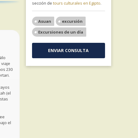
sección de
tours culturales en Egipto
.
Asuan
excursión
Excursiones de un día
ENVIAR CONSULTA
ilo
 viaje
nos 230
rtari.
 rayos
ah (el
estas
see
bajo el