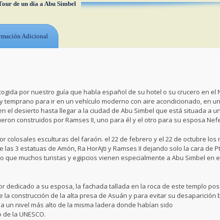
Tour de un día a Abu Simbel
rmación Adicional
ogida por nuestro guía que habla español de su hotel o su crucero en el N
 temprano para ir en un vehículo moderno con aire acondicionado, en un
n el desierto hasta llegar a la ciudad de Abu Simbel que está situada a u
eron construidos por Ramses II, uno para él y el otro para su esposa Nefe
or colosales esculturas del faraón. el 22 de febrero y el 22 de octubre los
e las 3 estatuas de Amón, Ra HorAjti y Ramses II dejando solo la cara de Pt
 que muchos turistas y egipcios vienen especialmente a Abu Simbel en 
or dedicado a su esposa, la fachada tallada en la roca de este templo po
de la construcción de la alta presa de Asuán y para evitar su desaparición 
 a un nivel más alto de la misma ladera donde habían sido
o de la UNESCO.