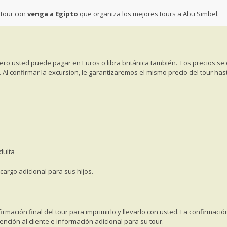
 tour con
venga a
Egipto
que organiza los mejores tours a Abu Simbel.
ro usted puede pagar en Euros o libra británica también.
Los precios se
 Al confirmar la excursion, le garantizaremos el mismo precio del tour has
dulta
cargo adicional para sus hijos.
rmación final del tour para imprimirlo y llevarlo con usted. La confirmació
nción al cliente e información adicional para su tour.