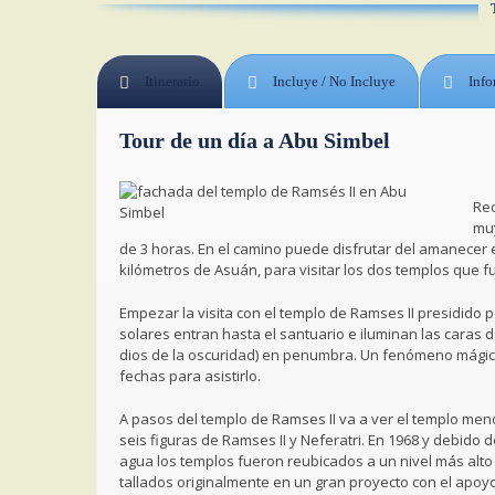
Itinerario
Incluye / No Incluye
Info
Tour de un día a Abu Simbel
Rec
muy
de 3 horas. En el camino puede disfrutar del amanecer e
kilómetros de Asuán, para visitar los dos templos que fu
Empezar la visita con el templo de Ramses II presidido p
solares entran hasta el santuario e iluminan las caras d
dios de la oscuridad) en penumbra. Un fenómeno mágico
fechas para asistirlo.
A pasos del templo de Ramses II va a ver el templo men
seis figuras de Ramses II y Neferatri. En 1968 y debido 
agua los templos fueron reubicados a un nivel más alto
tallados originalmente en un gran proyecto con el apoy