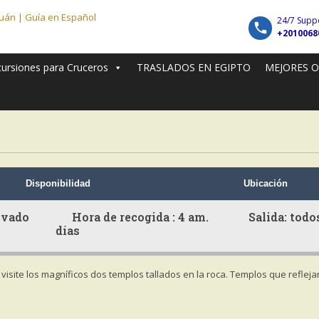
24/7 Supp
+2010068
cursiones para Cruceros
TRASLADOS EN EGIPTO
MEJORES 
Disponibilidad
Ubicación
: privado
Hora de recogida : 4 am. Salida: todos
días
visite los magníficos dos templos tallados en la roca. Templos que refleja