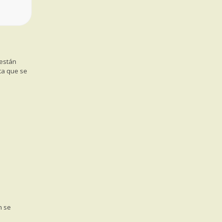
 están
ta que se
n se