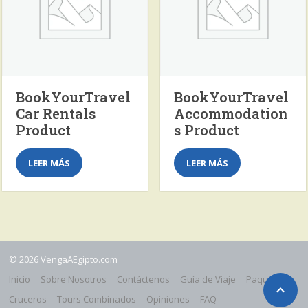
BookYourTravel
BookYourTravel
Car Rentals
Accommodation
Product
s Product
LEER MÁS
LEER MÁS
© 2026 VengaAEgipto.com
Inicio
Sobre Nosotros
Contáctenos
Guía de Viaje
Paquetes

Cruceros
Tours Combinados
Opiniones
FAQ